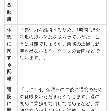
る
配
慮
休
「集中力を維持するため、1時間に5分
憩
程度の短い休憩を取らせていただくこ
に
とは可能でしょうか。業務の進捗に影
関
響が出ないよう、タスクの合間などで
す
行います。」
る
配
慮
通
「月に1回、金曜日の午後に通院のため
院
の休暇をいただきたく存じます。週の
に
初めに業務を前倒しで進めるなど、業
関
務に支障が出ないよう調整いたしま